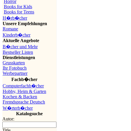
Horror
Books for Kids
Books for Teens
H�rb�cher
Unsere Empfehlungen
Romane
Kinderb�cher
Aktuelle Angebote
B�cher und Mehr
Bestseller Listen
Dienstleistungen
Grusskarten
Ihr Fotobuch
Werbepartner
Fachb�cher
Computerfachb�cher
Hobby, Heim & Garten
Kochen & Backen
Fremdsprache Deutsch
W�rterb�cher
Katalogsuche
Autor:
Title