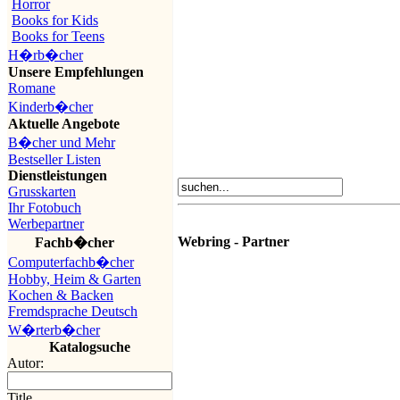
Horror
Books for Kids
Books for Teens
H�rb�cher
Unsere Empfehlungen
Romane
Kinderb�cher
Aktuelle Angebote
B�cher und Mehr
Bestseller Listen
Dienstleistungen
Grusskarten
Ihr Fotobuch
Werbepartner
Webring - Partner
Fachb�cher
Computerfachb�cher
Hobby, Heim & Garten
Kochen & Backen
Fremdsprache Deutsch
W�rterb�cher
Katalogsuche
Autor:
Title