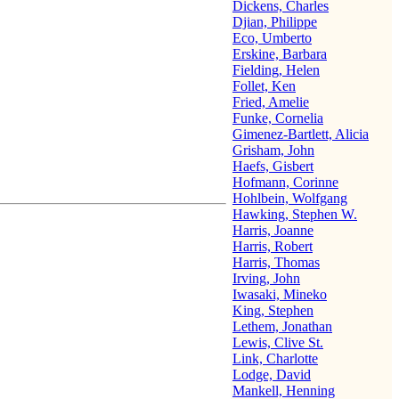
Dickens, Charles
Djian, Philippe
Eco, Umberto
Erskine, Barbara
Fielding, Helen
Follet, Ken
Fried, Amelie
Funke, Cornelia
Gimenez-Bartlett, Alicia
Grisham, John
Haefs, Gisbert
Hofmann, Corinne
Hohlbein, Wolfgang
Hawking, Stephen W.
Harris, Joanne
Harris, Robert
Harris, Thomas
Irving, John
Iwasaki, Mineko
King, Stephen
Lethem, Jonathan
Lewis, Clive St.
Link, Charlotte
Lodge, David
Mankell, Henning