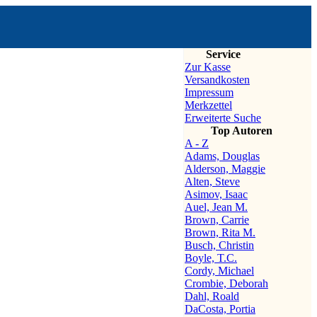
Service
Zur Kasse
Versandkosten
Impressum
Merkzettel
Erweiterte Suche
Top Autoren
A - Z
Adams, Douglas
Alderson, Maggie
Alten, Steve
Asimov, Isaac
Auel, Jean M.
Brown, Carrie
Brown, Rita M.
Busch, Christin
Boyle, T.C.
Cordy, Michael
Crombie, Deborah
Dahl, Roald
DaCosta, Portia