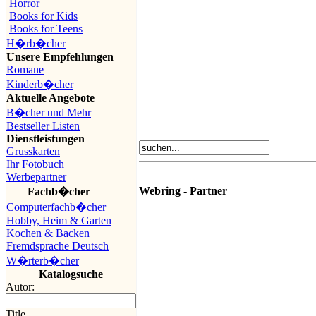
Horror
Books for Kids
Books for Teens
H�rb�cher
Unsere Empfehlungen
Romane
Kinderb�cher
Aktuelle Angebote
B�cher und Mehr
Bestseller Listen
Dienstleistungen
Grusskarten
Ihr Fotobuch
Werbepartner
Webring - Partner
Fachb�cher
Computerfachb�cher
Hobby, Heim & Garten
Kochen & Backen
Fremdsprache Deutsch
W�rterb�cher
Katalogsuche
Autor:
Title