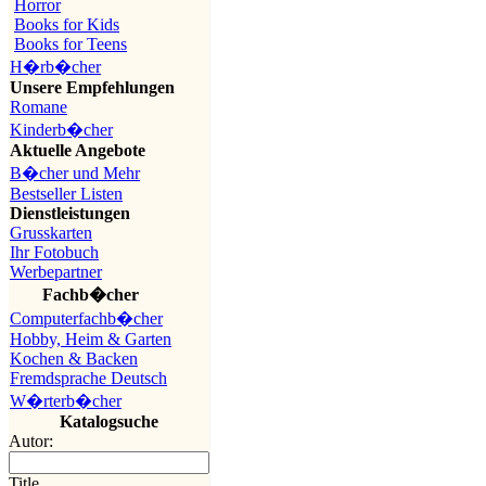
Horror
Books for Kids
Books for Teens
H�rb�cher
Unsere Empfehlungen
Romane
Kinderb�cher
Aktuelle Angebote
B�cher und Mehr
Bestseller Listen
Dienstleistungen
Grusskarten
Ihr Fotobuch
Werbepartner
Fachb�cher
Computerfachb�cher
Hobby, Heim & Garten
Kochen & Backen
Fremdsprache Deutsch
W�rterb�cher
Katalogsuche
Autor:
Title