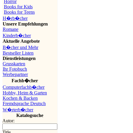
Horror
Books for Kids
Books for Teens
H�rb�cher
Unsere Empfehlungen
Romane
Kinderb�cher
Aktuelle Angebote
B�cher und Mehr
Bestseller Listen
Dienstleistungen
Grusskarten
Ihr Fotobuch
Werbepartner
Fachb�cher
Computerfachb�cher
Hobby, Heim & Garten
Kochen & Backen
Fremdsprache Deutsch
W�rterb�cher
Katalogsuche
Autor:
Title