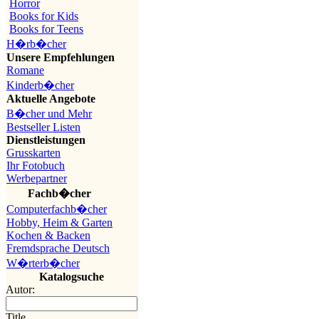
Horror
Books for Kids
Books for Teens
H�rb�cher
Unsere Empfehlungen
Romane
Kinderb�cher
Aktuelle Angebote
B�cher und Mehr
Bestseller Listen
Dienstleistungen
Grusskarten
Ihr Fotobuch
Werbepartner
Fachb�cher
Computerfachb�cher
Hobby, Heim & Garten
Kochen & Backen
Fremdsprache Deutsch
W�rterb�cher
Katalogsuche
Autor:
Title