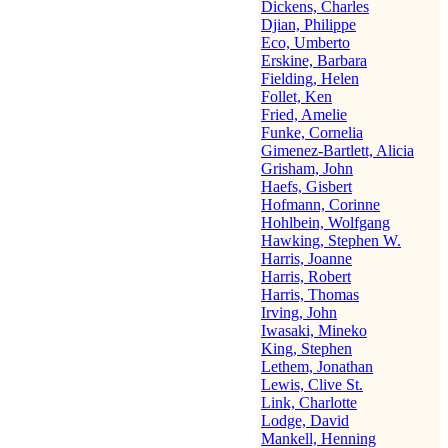
Dickens, Charles
Djian, Philippe
Eco, Umberto
Erskine, Barbara
Fielding, Helen
Follet, Ken
Fried, Amelie
Funke, Cornelia
Gimenez-Bartlett, Alicia
Grisham, John
Haefs, Gisbert
Hofmann, Corinne
Hohlbein, Wolfgang
Hawking, Stephen W.
Harris, Joanne
Harris, Robert
Harris, Thomas
Irving, John
Iwasaki, Mineko
King, Stephen
Lethem, Jonathan
Lewis, Clive St.
Link, Charlotte
Lodge, David
Mankell, Henning