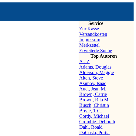
Service
Zur Kasse
Versandkosten
Impressum
Merkzettel
Erweiterte Suche
Top Autoren
A - Z
Adams, Douglas
Alderson, Maggie
Alten, Steve
Asimov, Isaac
Auel, Jean M.
Brown, Carrie
Brown, Rita M.
Busch, Christin
Boyle, T.C.
Cordy, Michael
Crombie, Deborah
Dahl, Roald
DaCosta, Portia